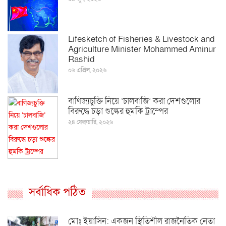
Lifesketch of Fisheries & Livestock and
Agriculture Minister Mohammed Aminur
Rashid
০৬ এপ্রিল, ২০২৬
বাণিজ্যচুক্তি নিয়ে ‘চালবাজি’ করা দেশগুলোর
বিরুদ্ধে চড়া শুল্কের হুমকি ট্রাম্পের
২৪ ফেব্রুয়ারি, ২০২৬
সর্বাধিক পঠিত
মোঃ ইয়াসিন: একজন স্থিতিশীল রাজনৈতিক নেতা