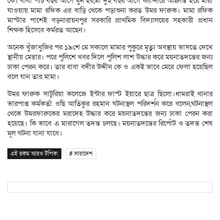
কে। বাবা পাঁচ বছর আগে খুন হয়,মা দুই বছর আগে ক্যান্সারে আক্রান্ত হয়ে মারা
যাওয়ায় মামা রফিক এর বাড়ি থেকে পড়াশুনা করত উমর ফারুক। মামা রফিক
মাস্টার পাশেই বড়নারায়নপুর সরকারি প্রাথমিক বিদ্যালয়ের সহকারী প্রধান
শিক্ষক হিসেবে কর্মরত আছেন।
অনেক খুঁজাখুজির পর ১৯শে মে সকালে মামার পুকুরে মৃত্যু অবস্থায় ভাসতে দেখে
স্থানীয় মেম্বার। পরে পুলিশে খবর দিলে পুলিশ লাশ উদ্ধার করে ময়নাতদন্তের জন্য
ঢাকা পেরন করে। তার বাবা বদীর উদ্দীন কে ও একই ভাবে মেরে ফেলা হয়েছিল
বলে যান তার মামা।
উমর ফারুক সাটুরিয়া কলেজে ইন্টার ফাস্ট ইয়ারে ছাত্র ছিলো।ধামরাই থানার
ভারপাপ্ত কর্মকর্তা ওছি আতিকুর রহমান ঘটনাস্থল পরিদর্শন করে বলেন,ঘটনাস্থল
থেকে উমরফারুকের মরাদেহ উদ্ধার করে ময়নাতদন্তের জন্য ঢাকা পেরন করা
হয়েছে। কি ভাবে এ মারাগেল তদন্ত চলছে। ময়নাতদন্তের রির্পোট ও তদন্ত শেষ
মূল ঘটনা যানা যাবে।
এই রকম আরও টপিক:
# সারাদেশ