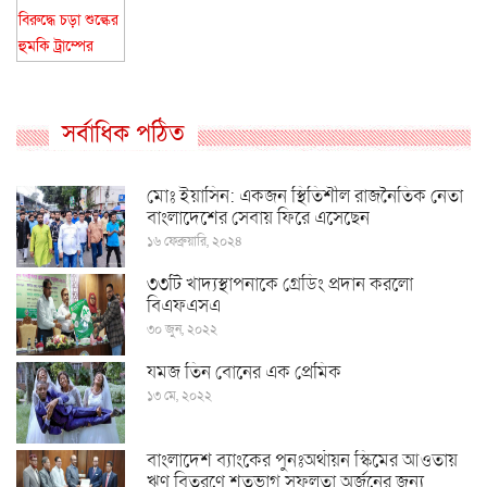
সর্বাধিক পঠিত
মোঃ ইয়াসিন: একজন স্থিতিশীল রাজনৈতিক নেতা
বাংলাদেশের সেবায় ফিরে এসেছেন
১৬ ফেব্রুয়ারি, ২০২৪
৩৩টি খাদ্যস্থাপনাকে গ্রেডিং প্রদান করলো
বিএফএসএ
৩০ জুন, ২০২২
যমজ তিন বোনের এক প্রেমিক
১৩ মে, ২০২২
বাংলাদেশ ব্যাংকের পুনঃঅর্থায়ন স্কিমের আওতায়
ঋণ বিতরণে শতভাগ সফলতা অর্জনের জন্য