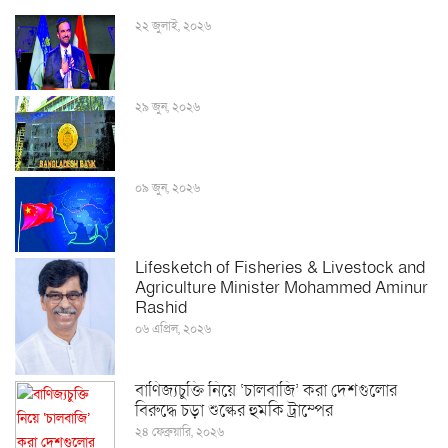
২২ জুলাই, ২০২৬
২৯ জুন, ২০২৬
০৯ জুন, ২০২৬
Lifesketch of Fisheries & Livestock and
Agriculture Minister Mohammed Aminur
Rashid
০৬ এপ্রিল, ২০২৬
বাণিজ্যচুক্তি নিয়ে ‘চালবাজি’ করা দেশগুলোর
বিরুদ্ধে চড়া শুল্কের হুমকি ট্রাম্পের
২৪ ফেব্রুয়ারি, ২০২৬