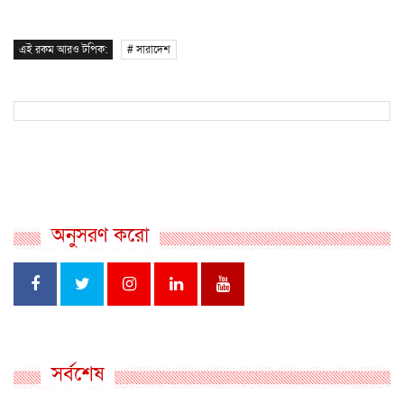
এই রকম আরও টপিক:
# সারাদেশ
অনুসরণ করো
সর্বশেষ