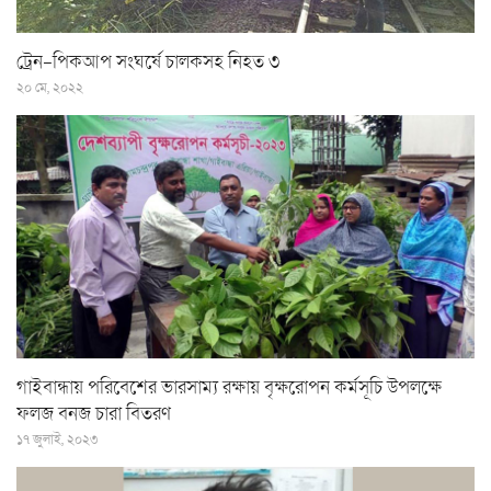
ট্রেন-পিকআপ সংঘর্ষে চালকসহ নিহত ৩
২০ মে, ২০২২
গাইবান্ধায় পরিবেশের ভারসাম্য রক্ষায় বৃক্ষরোপন কর্মসূচি উপলক্ষে
ফলজ বনজ চারা বিতরণ
১৭ জুলাই, ২০২৩