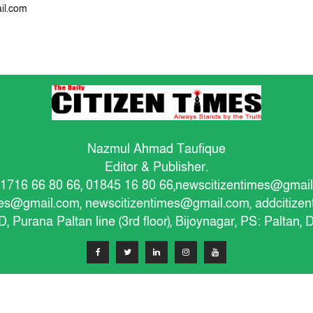
il.com
Nazmul Ahmad Taufique
Editor & Publisher.
1716 66 80 66, 01845 16 80 66,
newscitizentimes@gmai
imes@gmail.com
,
newscitizentimes@gmail.com
,
addcitize
/D, Purana Paltan line (3rd floor), Bijoynagar, PS: Paltan,