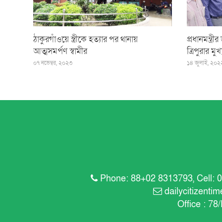
ঠাকুরগাঁওয়ে স্ত্রীকে হত্যার পর থানায়
প্রধানমন্ত
আত্মসমর্পণ স্বামীর
ত্রিপুরার মুখ্যম
০৭ নভেম্বর, ২০২৩
১৪ জুলাই, ২০২
Phone: 88+02 8313793, Cell: 0
dailycitizent
Office : 78