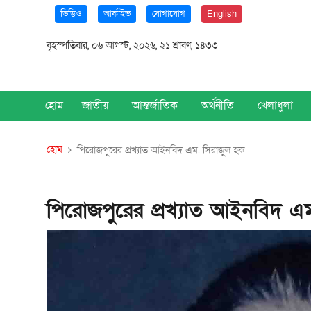
ভিডিও
আর্কাইভ
যোগাযোগ
English
বৃহস্পতিবার, ০৬ আগস্ট, ২০২৬, ২১ শ্রাবণ, ১৪৩৩
হোম
জাতীয়
আন্তর্জাতিক
অর্থনীতি
খেলাধুলা
হোম
পিরোজপুরের প্রখ্যাত আইনবিদ এম. সিরাজুল হক
পিরোজপুরের প্রখ্যাত আইনবিদ এ