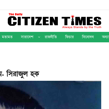
মতামত
সারাদেশ
রাজনীতি
ফিচার
বিনোদন
অন্যা
ম. সিরাজুল হক