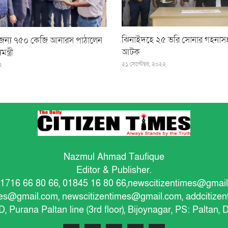
ঝিনাইদহে ২৫ ভরি সোনার গহনাসহ
্রীর জন্য ৭৫০ কেজি আনারস পাঠালেন
আটক
ন্ত্রী
২১ সেপ্টেম্বর, ২০২২
২
Nazmul Ahmad Taufique
Editor & Publisher.
1716 66 80 66, 01845 16 80 66,
newscitizentimes@gmai
imes@gmail.com
,
newscitizentimes@gmail.com
,
addcitize
/D, Purana Paltan line (3rd floor), Bijoynagar, PS: Paltan,