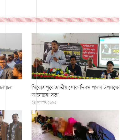
 চলাচল
পিরোজপুরে জাতীয় শোক দিবস পালন উপলক্ষে
আলোচনা সভা
২৪ আগস্ট, ২০২৩