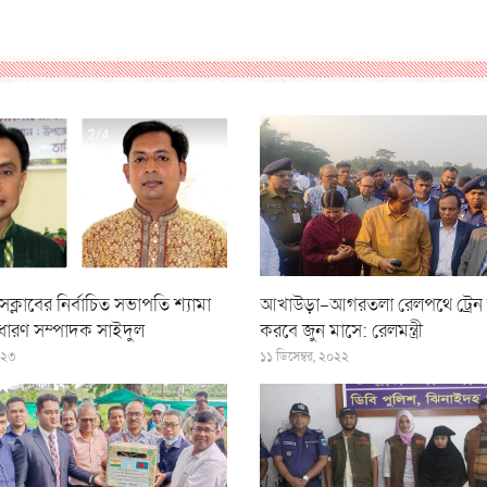
সক্লাবের নির্বাচিত সভাপতি শ্যামা
আখাউড়া-আগরতলা রেলপথে ট্রেন
াধারণ সম্পাদক সাইদুল
করবে জুন মাসে: রেলমন্ত্রী
০২৩
১১ ডিসেম্বর, ২০২২