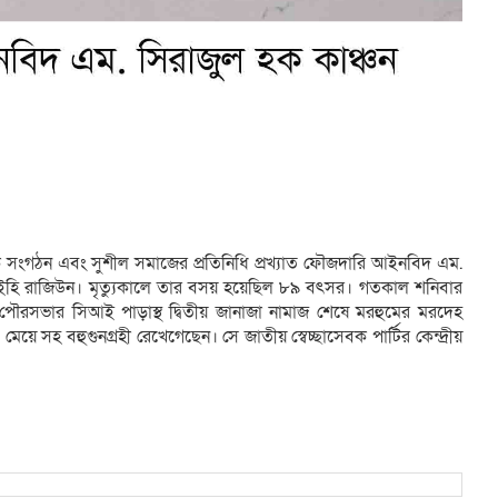
 সংগঠন এবং সুশীল সমাজের প্রতিনিধি প্রখ্যাত ফৌজদারি আইনবিদ এম.
া ইলাইহি রাজিউন। মৃত্যুকালে তার বসয় হয়েছিল ৮৯ বৎসর। গতকাল শনিবার
ৌরসভার সিআই পাড়াস্থ দ্বিতীয় জানাজা নামাজ শেষে মরহুমের মরদেহ
য়ে সহ বহুগুনগ্রহী রেখেগেছেন। সে জাতীয় স্বেচ্ছাসেবক পার্টির কেন্দ্রীয়