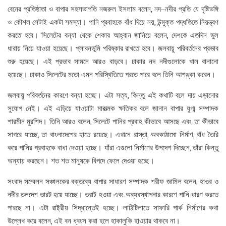
,
বেনের
প্রতিষ্ঠাতা
ও
বাপার
সহসভাপতি
নজরুল
ইসলাম
বলেন
নদ
–
নদীর
প্রতি
যে
দৃষ্টিভঙ্গি
,
ও
কৌশল
সেটাই
একটা
সমস্যা।
পানি
প্রবাহকে
বাঁধ
দিয়ে
নয়
উন্মুক্ত
পদ্ধতিতে
নিয়ন্ত্রণ
,
করতে
হবে।
সিলেটের
বন্যা
থেকে
শেকার
আহ্বান
জানিয়ে
বলেন
দেশকে
এতদিন
ভুল
ধারায়
নিয়ে
যাওয়া
হয়েছে।
প্লাবনভূমি
পরিষ্কার
রাখতে
হবে।
জলবায়ু
পরিবর্তনের
প্রভাব
শুরু
হয়েছে।
এই
প্রভাব
সামনে
আরও
বাড়বে।
ঢাকার
নদ
নদীগুলোকে
খাল
বানানো
হয়েছে।
ঢাকাও
সিলেটের
মতো
এমন
পরিস্থিতিতে
পরতে
পারে
বলে
তিনি
আশঙ্কা
করেন।
,
জলবায়ু
পরিবর্তনের
কারণে
বন্যা
হচ্ছে।
এটা
সত্য
কিন্তু
এই
কথাটি
বলে
দায়
এড়ানোর
সুযোগ
নেই।
এই
এড়িয়ে
যাওয়াটা
মারাত্মক
ক্ষতিকর
বলে
জানান
বাপার
যুগ্ম
সম্পাদক
,
শারমীন
মুরশিদ।
তিনি
আরও
বলেন
সিলেটে
পানির
প্রবাহ
কীভাবে
আসছে
এবং
তা
কীভাবে
,
,
,
সাগরে
যাচ্ছে
তা
বাংলাদেশের
হাতে
রয়েছে।
এখানে
রাস্তা
অবকাঠামো
নির্মাণ
বাঁধ
তৈরি
,
করে
পানির
প্রবাহকে
বাধা
দেওয়া
হচ্ছে।
যাঁরা
এগুলো
নির্মাণের
উপদেশ
দিচ্ছেন
তাঁরা
কিন্তু
অন্যায়
করছেন।
শত
শত
মানুষকে
বিপদে
ফেলে
দেওয়া
হচ্ছে।
,
সংবাদ
সম্মেলন
সঞ্চালকের
বক্তব্যে
বাপার
সাধারণ
সম্পাদক
শরীফ
জামিল
বলেন
হাওর
ও
নদীর
তলদেশ
ভারট
হয়ে
যাচ্ছে।
ভরাট
হওয়া
এবং
অব্যবস্থাপনার
কারণে
পানি
ধারণ
করতে
পারছে
না।
এটা
রাষ্ট্রীয়
সিদ্ধান্তেই
হচ্ছে।
লাঠিটিলাতে
সাফারি
পার্ক
নির্মাণের
কথা
,
উল্লেখ
করে
বলেন
এই
বন
ধ্বংস
করা
হলে
হাকালুকি
হাওয়ার
থাকবে
না।