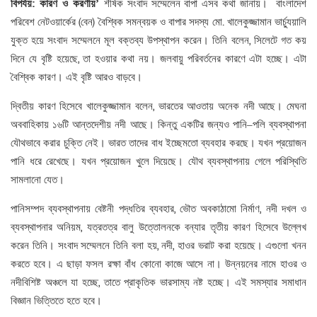
:
বিপর্যয়
কারণ
ও
করণীয়
’
শীর্ষক
সংবাদ
সম্মেলেন
বাপা
এসব
কথা
জানায়।
বাংলাদেশ
(
)
.
পরিবেশ
নেটওয়ার্কের
বেন
বৈশ্বিক
সমন্বয়ক
ও
বাপার
সদস্য
মো
খালেকুজ্জামান
ভার্চ্যুয়ালি
,
যুক্ত
হয়ে
সংবাদ
সম্মেলনে
মূল
বক্তব্য
উপস্থাপন
করেন।
তিনি
বলেন
সিলেটে
গত
কয়
,
দিনে
যে
বৃষ্টি
হয়েছে
তা
হওয়ার
কথা
নয়।
জলবায়ু
পরিবর্তনের
কারণে
এটা
হচ্ছে।
এটা
বৈশ্বিক
কারণ।
এই
বৃষ্টি
আরও
বাড়বে।
,
দ্বিতীয়
কারণ
হিসেবে
খালেকুজ্জামান
বলেন
ভারতের
আওতায়
অনেক
নদী
আছে।
মেঘনা
অববাহিকায়
১৬টি
আন্তদেশীয়
নদী
আছে।
কিন্তু
একটির
জন্যও
পানি
–
পলি
ব্যবস্থাপনা
যৌথভাবে
করার
চুক্তি
নেই।
ভারত
তাদের
বাধ
ইচ্ছেমতো
ব্যবহার
করছে।
যখন
প্রয়োজন
পানি
ধরে
রেখেছে।
যখন
প্রয়োজন
খুলে
দিয়েছে।
যৌথ
ব্যবস্থাপনায়
গেলে
পরিস্থিতি
সামলানো
যেত।
,
,
পানিসম্পদ
ব্যবস্থাপনায়
বেষ্টনী
পদ্ধতির
ব্যবহার
ভৌত
অবকাঠামো
নির্মাণ
নদী
দখল
ও
,
ব্যবস্থাপনার
অনিয়ম
যত্রতত্র
বালু
উত্তোলনকে
বন্যার
তৃতীয়
কারণ
হিসেবে
উল্লেখ
,
,
করেন
তিনি।
সংবাদ
সম্মেলনে
তিনি
বলা
হয়
নদী
হাওর
ভরাট
করা
হয়েছে।
এগুলো
খনন
করতে
হবে।
এ
ছাড়া
ফসল
রক্ষা
বাঁধ
কোনো
কাজে
আসে
না।
উন্নয়নের
নামে
হাওর
ও
,
নদীবিশিষ্ট
অঞ্চলে
যা
হচ্ছে
তাতে
প্রাকৃতিক
ভারসাম্য
নষ্ট
হচ্ছে।
এই
সমস্যার
সমাধান
বিজ্ঞান
ভিত্তিতে
হতে
হবে।