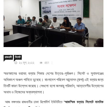
রাজধানী
সিলেট
২০ জুন, ২০২২
461
স্মরণকালের
ভয়াবহ
বন্যার
শিকার
দেশের
উত্তর
–
পূর্বাঞ্চল।
সিলেট
ও
সুনামগঞ্জের
(
)
অধিকাংশ
অঞ্চল
পানিতে
ডুবেছে।
বাংলাদেশ
পরিবেশ
আন্দোলন
বাপা
এই
বন্যার
জন্য
,
তিনটি
কারণ
উল্লেখ
করেছে।
সেগুলো
হলো
জলবায়ু
পরিবর্তন
আন্তদেশীয়
উদ্যোগের
অভাব
ও
নিজেদের
অব্যবস্থাপনা।
‘
আজ
মঙ্গলবার
রাজধানীর
ঢাকা
রিপোর্টার্স
ইউনিটিতে
আকস্মিক
বন্যায়
সিলেটে
মানবিক