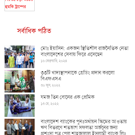
সর্বাধিক পঠিত
মোঃ ইয়াসিন: একজন স্থিতিশীল রাজনৈতিক নেতা
বাংলাদেশের সেবায় ফিরে এসেছেন
১৬ ফেব্রুয়ারি, ২০২৪
৩৩টি খাদ্যস্থাপনাকে গ্রেডিং প্রদান করলো
বিএফএসএ
৩০ জুন, ২০২২
যমজ তিন বোনের এক প্রেমিক
১৩ মে, ২০২২
বাংলাদেশ ব্যাংকের পুনঃঅর্থায়ন স্কিমের আওতায়
ঋণ বিতরণে শতভাগ সফলতা অর্জনের জন্য
প্রশংসা পত্র পেল শাহ্জালাল ইসলামী ব্যাংক লিঃ