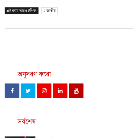
এই রকম আরও টপিক:
# জাতীয়
অনুসরণ করো
সর্বশেষ