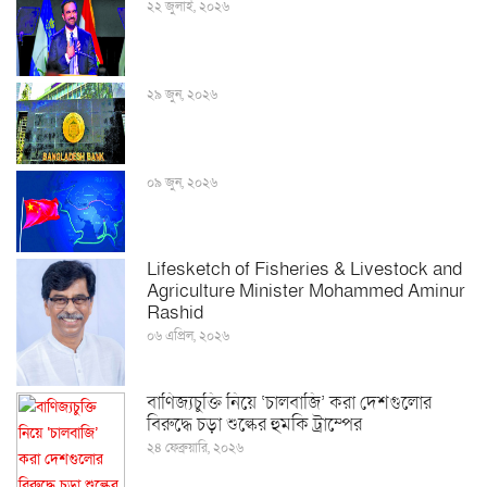
২২ জুলাই, ২০২৬
২৯ জুন, ২০২৬
০৯ জুন, ২০২৬
Lifesketch of Fisheries & Livestock and
Agriculture Minister Mohammed Aminur
Rashid
০৬ এপ্রিল, ২০২৬
বাণিজ্যচুক্তি নিয়ে ‘চালবাজি’ করা দেশগুলোর
বিরুদ্ধে চড়া শুল্কের হুমকি ট্রাম্পের
২৪ ফেব্রুয়ারি, ২০২৬