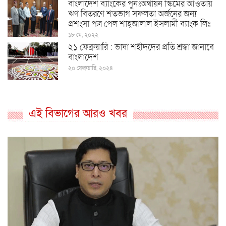
বাংলাদেশ ব্যাংকের পুনঃঅর্থায়ন স্কিমের আওতায়
ঋণ বিতরণে শতভাগ সফলতা অর্জনের জন্য
প্রশংসা পত্র পেল শাহ্জালাল ইসলামী ব্যাংক লিঃ
১৮ মে, ২০২২
২১ ফেব্রুয়ারি : ভাষা শহীদদের প্রতি শ্রদ্ধা জানাবে
বাংলাদেশ
২০ ফেব্রুয়ারি, ২০২৪
এই বিভাগের আরও খবর