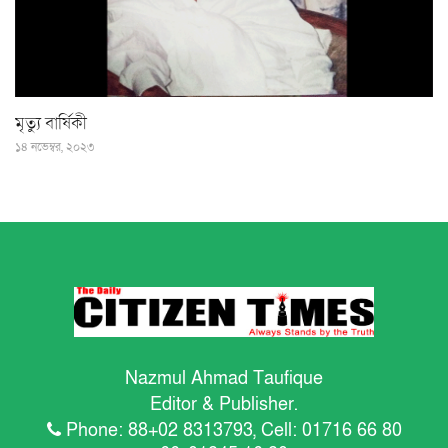
মৃত্যু বার্ষিকী
১৪ নভেম্বর, ২০২৩
Nazmul Ahmad Taufique
Editor & Publisher.
Phone: 88+02 8313793, Cell: 01716 66 80