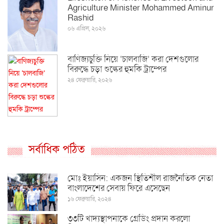
Agriculture Minister Mohammed Aminur
Rashid
০৬ এপ্রিল, ২০২৬
বাণিজ্যচুক্তি নিয়ে ‘চালবাজি’ করা দেশগুলোর
বিরুদ্ধে চড়া শুল্কের হুমকি ট্রাম্পের
২৪ ফেব্রুয়ারি, ২০২৬
সর্বাধিক পঠিত
মোঃ ইয়াসিন: একজন স্থিতিশীল রাজনৈতিক নেতা
বাংলাদেশের সেবায় ফিরে এসেছেন
১৬ ফেব্রুয়ারি, ২০২৪
৩৩টি খাদ্যস্থাপনাকে গ্রেডিং প্রদান করলো