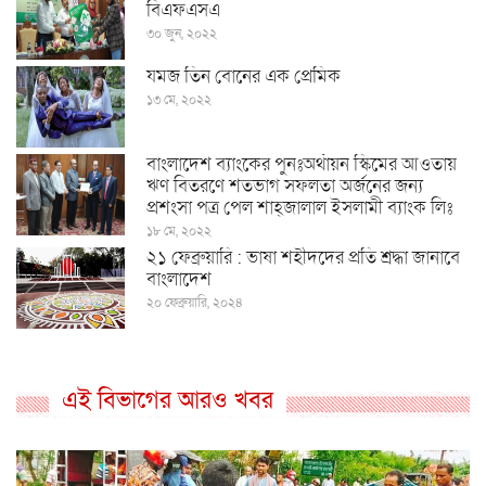
বিএফএসএ
৩০ জুন, ২০২২
যমজ তিন বোনের এক প্রেমিক
১৩ মে, ২০২২
বাংলাদেশ ব্যাংকের পুনঃঅর্থায়ন স্কিমের আওতায়
ঋণ বিতরণে শতভাগ সফলতা অর্জনের জন্য
প্রশংসা পত্র পেল শাহ্জালাল ইসলামী ব্যাংক লিঃ
১৮ মে, ২০২২
২১ ফেব্রুয়ারি : ভাষা শহীদদের প্রতি শ্রদ্ধা জানাবে
বাংলাদেশ
২০ ফেব্রুয়ারি, ২০২৪
এই বিভাগের আরও খবর