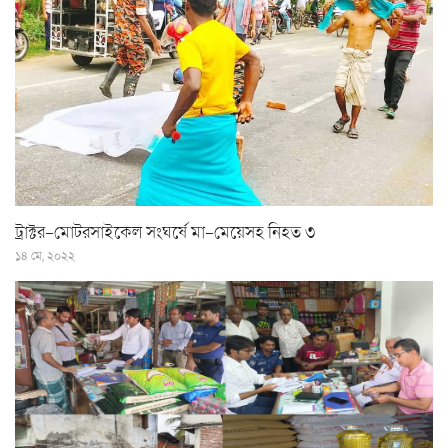
ট্রাক্টর-মোটরসাইকেল সংঘর্ষে মা-মেয়েসহ নিহত ৩
১৪ মে, ২০২২