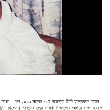
আজ
।
গত
২০০৯
সালের
১৫ই
নভেম্বর
তিনি
ইন্তেকাল
করেন।
সিন্দা
ছিলেন।
মরহুমের
মৃত্যু
বার্ষিকী
উপলক্ষ্যে
ওলিয়ে
বাংলা
হযরত