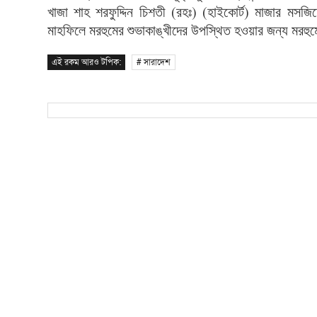
(
) (
)
খাজা
শাহ
শরফুদ্দিন
চিশতী
রহঃ
হাইকোর্ট
মাজার
মসজিদ
মাহফিলে
মরহুমের
শুভাকাঙ্খীদের
উপস্থিত
হওয়ার
জন্য
মরহুম
এই রকম আরও টপিক:
# সারাদেশ