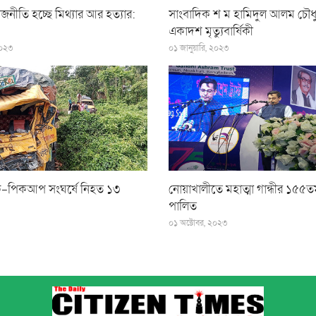
জনীতি হচ্ছে মিথ্যার আর হত্যার:
সাংবাদিক শ ম হামিদুল আলম চৌধু
একাদশ মৃত্যুবার্ষিকী
২০২৩
০১ জানুয়ারি, ২০২৩
াক-পিকআপ সংঘর্ষে নিহত ১৩
নোয়াখালীতে মহাত্মা গান্ধীর ১৫৫তম
পালিত
০১ অক্টোবর, ২০২৩