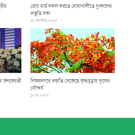
রীর
রোড মার্চ সফল করতে নোয়াখালীতে যুবদলের
প্রস্তুতি সভা
২৯ সেপ্টেম্বর, ২০২৩
 জন্মজয়ন্তী
বিজয়নগরে প্রকৃতি সেজেছে কৃষ্ণচূড়ায় ফুলের
সৌন্দর্য
১২ মে, ২০২৩