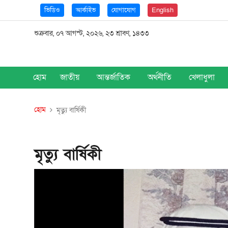
ভিডিও
আর্কাইভ
যোগাযোগ
English
শুক্রবার, ০৭ আগস্ট, ২০২৬, ২৩ শ্রাবণ, ১৪৩৩
হোম
জাতীয়
আন্তর্জাতিক
অর্থনীতি
খেলাধুলা
হোম
মৃত্যু বার্ষিকী
মৃত্যু বার্ষিকী