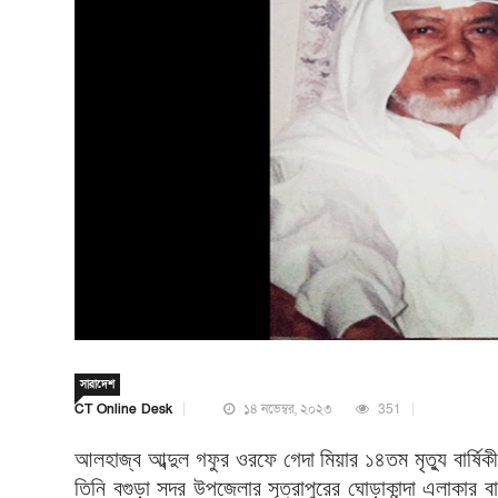
সারাদেশ
CT Online Desk
১৪ নভেম্বর, ২০২৩
351
আলহাজ্ব
আব্দুল
গফুর
ওরফে
গেদা
মিয়ার
১৪তম
মৃত্যু
বার্ষিকী
তিনি
বগুড়া
সদর
উপজেলার
সূত্রাপুরের
ঘোড়াকান্দা
এলাকার
বা