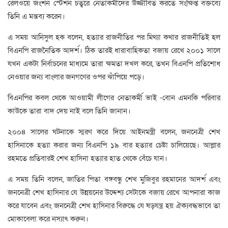
রেলওয়ে জংশন স্টেশন চত্বরে নেতাকর্মীদের উজ্জীবিত করতে সংক্ষিপ্ত বক্তব্যে
তিনি এ মন্তব্য করেন।
এ সময় আনিসুল হক বলেন, হত্যার রাজনীতির পর মিথ্যা কথার রাজনীতিই হল
বিএনপি রাজনৈতিক আদর্শ। ঠিক তারই ধারাবাহিকতা বজায় রেখে ২০০১ সালে
যখন একটা নির্বাচনের মাধ্যমে তারা ক্ষমতা দখল করে, তখন বিএনপি প্রতিশোধ
নেওয়ার জন্য বাংলার জনগণের ওপর ঝাঁপিয়ে পড়ে।
বিএনপির কবল থেকে আওয়ামী লীগের নেতাকর্মী ভাই -বোন এমনকি পরিবার
কাউকে তারা বাদ দেয় নাই বলে তিনি জানান।
২০০৪ সালের ঘটনাকে স্মরণ করে দিয়ে আইনমন্ত্রী বলেন, জননেত্রী শেখ
হাসিনাকে হত্যা করার জন্য বিএনপি ১৯ বার হত্যার চেষ্টা চালিয়েছে। আল্লার
রহমতে প্রতিবারই শেখ হাসিনা হত্যার হাত থেকে বেঁচে যান।
এ সময় তিনি বলেন, জাতির পিতা বঙ্গবন্ধু শেখ মুজিবুর রহমানের আদর্শ এবং
জননেত্রী শেখ হাসিনার যে উন্নয়নের উদ্দেশ্য সেটাকে বজায় রেখে আপনারা কাজ
করে যাবেন এবং জননেত্রী শেখ হাসিনার বিরুদ্ধে যে ষড়যন্ত্র হয় ঐক্যবদ্ধভাবে তা
মোকাবেলা করে নস্যাৎ করুন।