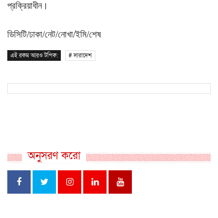
প্রক্রিয়াধীন।
ডিসিটি/ঢাকা/নেট/নোখা/ইমি/শেষ
এই রকম আরও টপিক:
# সারাদেশ
অনুসরণ করো