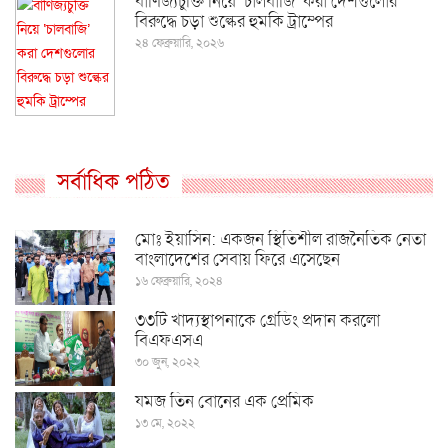
বাণিজ্যচুক্তি নিয়ে ‘চালবাজি’ করা দেশগুলোর
বিরুদ্ধে চড়া শুল্কের হুমকি ট্রাম্পের
২৪ ফেব্রুয়ারি, ২০২৬
সর্বাধিক পঠিত
মোঃ ইয়াসিন: একজন স্থিতিশীল রাজনৈতিক নেতা
বাংলাদেশের সেবায় ফিরে এসেছেন
১৬ ফেব্রুয়ারি, ২০২৪
৩৩টি খাদ্যস্থাপনাকে গ্রেডিং প্রদান করলো
বিএফএসএ
৩০ জুন, ২০২২
যমজ তিন বোনের এক প্রেমিক
১৩ মে, ২০২২