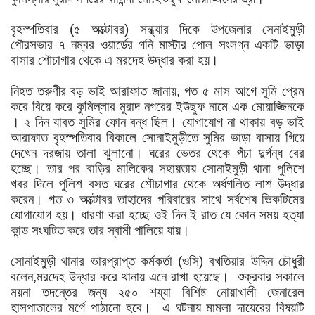
বৃহস্পতিবার
(
৫
অক্টোবর
)
সন্ধ্যার
দিকে
উপজেলার
সেনাইমুড়ী
পৌরসভার
৭
নম্বর
ওয়ার্ডের
গনি
মাস্টার
পোল
সংলগ্ন
একটি
ভাড়া
বাসার
শৌচাগার
থেকে
এ
মরদেহ
উদ্ধার
করা
হয়।
নিহত
তরুণীর
বড়
ভাই
আরাফাত
জানায়
,
গত
৫
মাস
আগে
সুমি
প্রেম
করে
বিয়ে
করে
কুমিল্লার
মুরাদ
নগরের
ইউছুফ
নামে
এক
মোয়াজ্জিনকে
।
২
দিন
যাবত
সুমির
ফোন
বন্ধ
ছিল।
যোগাযোগ
না
থাকায়
বড়
ভাই
আরাফাত
বৃহস্পতিবার
বিকালে
সোনাইমুড়ীতে
সুমির
ভাড়া
বাসায়
গিয়ে
দেখেন
দরজায়
তালা
ঝুলানো।
ঘরের
ভেতর
থেকে
পঁচা
দুর্গন্ধ
বের
হচ্ছে।
তার
পর
বাড়ির
মালিকের
সহায়তায়
সোনাইমুড়ী
থানা
পুলিশে
খবর
দিলে
পুলিশ
বসত
ঘরের
শৌচাগার
থেকে
অর্ধগলিত
লাশ
উদ্ধার
করেন।
গত
৩
অক্টোবর
তাহাদের
পরিবারের
সাথে
সর্বশেষ
ভিকটিমের
যোগাযোগ
হয়।
ধারণা
করা
হচ্ছে
ওই
দিন
ই
রাত
যে
কোন
সময়
হত্যা
কান্ড
সংঘটিত
করে
তার
স্বামী
পালিয়ে
যায়।
সোনাইমুড়ী
থানার
ভারপ্রাপ্ত
কর্মকর্তা
(
ওসি
)
বখতিয়ার
উদ্দিন
চৌধুরী
বলেন
,
মরদেহ
উদ্ধার
করে
থানায়
এনে
রাখা
হয়েছে।
শুক্রবার
সকালে
ময়না
তদন্তের
জন্য
২৫০
শয্যা
বিশিষ্ট
নোয়াখালী
জেনারেল
হাসপাতালের
মর্গে
পাঠানো
হবে।
এ
ঘটনায়
মামলা
দায়েরের
বিষয়টি