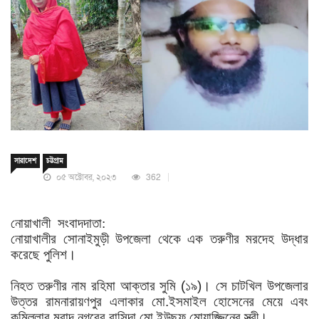
সারাদেশ
চট্টগ্রাম
০৫ অক্টোবর, ২০২৩
362
নোয়াখালী সংবাদদাতা:
নোয়াখালীর
সোনাইমুড়ী
উপজেলা
থেকে
এক
তরুণীর
মরদেহ
উদ্ধার
করেছে
পুলিশ।
নিহত
তরুণীর
নাম
রহিমা
আক্তার
সুমি
(
১৯
)
।
সে
চাটখিল
উপজেলার
উত্তর
রামনারায়ণপুর
এলাকার
মো
.
ইসমাইল
হোসেনের
মেয়ে
এবং
কুমিল্লার
মুরাদ
নগরের
বাসিন্দা
মো
.
ইউছুফ
মোয়াজ্জিনের
স্ত্রী।