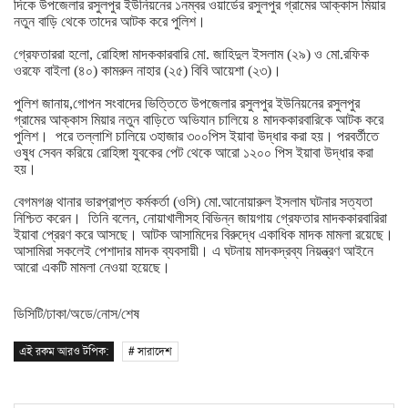
দিকে
উপজেলার
রসুলপুর
ইউনিয়নের
১নম্বর
ওয়ার্ডের
রসুলপুর
গ্রামের
আক্কাস
মিয়ার
নতুন
বাড়ি
থেকে
তাদের
আটক
করে
পুলিশ।
গ্রেফতাররা
হলো
,
রোহিঙ্গা
মাদককারবারি
মো
.
জাহিদুল
ইসলাম
(
২৯
)
ও
মো
.
রফিক
ওরফে
বাইলা
(
৪০
)
কামরুন
নাহার
(
২৫
)
বিবি
আয়েশা
(
২৩
)
।
পুলিশ
জানায়
,
গোপন
সংবাদের
ভিত্তিতে
উপজেলার
রসুলপুর
ইউনিয়নের
রসুলপুর
গ্রামের
আক্কাস
মিয়ার
নতুন
বাড়িতে
অভিযান
চালিয়ে
৪
মাদককারবারিকে
আটক
করে
পুলিশ।
পরে
তল্লাশি
চালিয়ে
৩হাজার
৩০০পিস
ইয়াবা
উদ্ধার
করা
হয়।
পরবর্তীতে
ওষুধ
সেবন
করিয়ে
রোহিঙ্গা
যুবকের
পেট
থেকে
আরো
১২০০
পিস
ইয়াবা
উদ্ধার
করা
হয়।
বেগমগঞ্জ
থানার
ভারপ্রাপ্ত
কর্মকর্তা
(
ওসি
)
মো
.
আনোয়ারুল
ইসলাম
ঘটনার
সত্যতা
নিশ্চিত
করেন।
তিনি
বলেন
,
নোয়াখালীসহ
বিভিন্ন
জায়গায়
গ্রেফতার
মাদককারবারিরা
ইয়াবা
প্রেরণ
করে
আসছে।
আটক
আসামিদের
বিরুদ্ধে
একাধিক
মাদক
মামলা
রয়েছে।
আসামিরা
সকলেই
পেশাদার
মাদক
ব্যবসায়ী।
এ
ঘটনায়
মাদকদ্রব্য
নিয়ন্ত্রণ
আইনে
আরো
একটি
মামলা
নেওয়া
হয়েছে।
ডিসিটি/ঢাকা/অডে/নোস/শেষ
এই রকম আরও টপিক:
# সারাদেশ