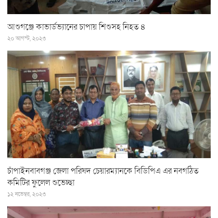
আশুগঞ্জে কাভার্ডভ্যানের চাপায় শিশুসহ নিহত ৪
২০ আগস্ট, ২০২৩
চাঁপাইনবাবগঞ্জ জেলা পরিষদ চেয়ারম্যানকে বিডিপিএ এর নবগঠিত
কমিটির ফুলেল শুভেচ্ছা
১২ নভেম্বর, ২০২৩