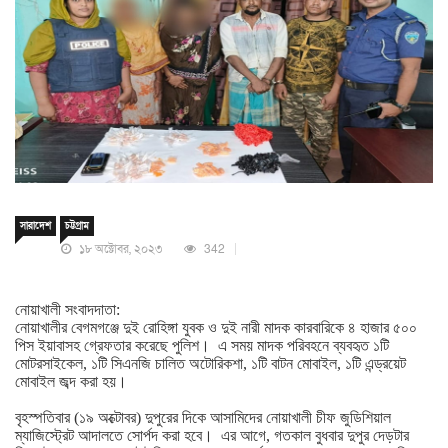
সারাদেশ
চট্টগ্রাম
১৮ অক্টোবর, ২০২৩
342
নোয়াখালী
সংবাদদাতা:
নোয়াখালীর
বেগমগঞ্জে
দুই
রোহিঙ্গা
যুবক
ও
দুই
নারী
মাদক
কারবারিকে
৪
হাজার
৫০০
পিস
ইয়াবাসহ
গ্রেফতার
করেছে
পুলিশ।
এ
সময়
মাদক
পরিবহনে
ব্যবহৃত
১টি
মোটরসাইকেল
,
১টি
সিএনজি
চালিত
অটোরিকশা
,
১টি
বাটন
মোবাইল
,
১টি
এন্ড্রয়েট
মোবাইল
জব্দ
করা
হয়।
বৃহস্পতিবার
(
১৯
অক্টোবর
)
দুপুরের
দিকে
আসামিদের
নোয়াখালী
চীফ
জুডিশিয়াল
ম্যাজিস্ট্রেট
আদালতে
সোর্পদ
করা
হবে।
এর
আগে
,
গতকাল
বুধবার
দুপুর
দেড়টার