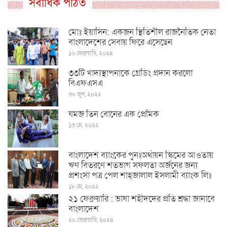
সর্বাধিক পঠিত
মোঃ ইয়াসিন: একজন স্থিতিশীল রাজনৈতিক নেতা
বাংলাদেশের সেবায় ফিরে এসেছেন
১৬ ফেব্রুয়ারি, ২০২৪
৩৩টি খাদ্যস্থাপনাকে গ্রেডিং প্রদান করলো
বিএফএসএ
৩০ জুন, ২০২২
যমজ তিন বোনের এক প্রেমিক
১৩ মে, ২০২২
বাংলাদেশ ব্যাংকের পুনঃঅর্থায়ন স্কিমের আওতায়
ঋণ বিতরণে শতভাগ সফলতা অর্জনের জন্য
প্রশংসা পত্র পেল শাহ্জালাল ইসলামী ব্যাংক লিঃ
১৮ মে, ২০২২
২১ ফেব্রুয়ারি : ভাষা শহীদদের প্রতি শ্রদ্ধা জানাবে
বাংলাদেশ
২০ ফেব্রুয়ারি, ২০২৪