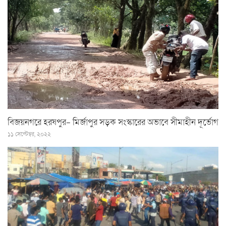
বিজয়নগরে হরষপুর- মির্জাপুর সড়ক সংস্কারের অভাবে সীমাহীন দূর্ভোগ
১১ সেপ্টেম্বর, ২০২২