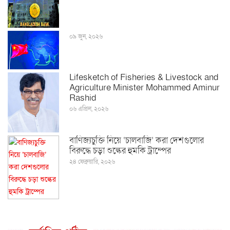
০৯ জুন, ২০২৬
Lifesketch of Fisheries & Livestock and
Agriculture Minister Mohammed Aminur
Rashid
০৬ এপ্রিল, ২০২৬
বাণিজ্যচুক্তি নিয়ে ‘চালবাজি’ করা দেশগুলোর
বিরুদ্ধে চড়া শুল্কের হুমকি ট্রাম্পের
২৪ ফেব্রুয়ারি, ২০২৬