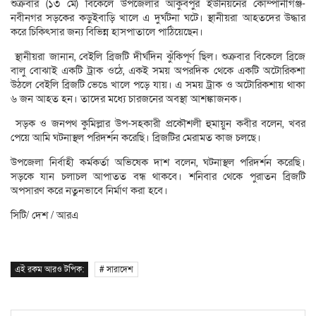
শুক্রবার (১৩ মে) বিকেলে উপজেলার আকুবপুর ইউনিয়নের কোম্পানীগঞ্জ-
নবীনগর সড়কের কড়ুইবাড়ি খালে এ দুর্ঘটনা ঘটে। স্থানীয়রা আহতদের উদ্ধার
করে চিকিৎসার জন্য বিভিন্ন হাসপাতালে পাঠিয়েছেন।
স্থানীয়রা জানান, বেইলি ব্রিজটি দীর্ঘদিন ঝুঁকিপূর্ণ ছিল। শুক্রবার বিকেলে ব্রিজে
বালু বোঝাই একটি ট্রাক ওঠে, একই সময় অপরদিক থেকে একটি অটোরিকশা
উঠলে বেইলি ব্রিজটি ভেঙে খালে পড়ে যায়। এ সময় ট্রাক ও অটোরিকশায় থাকা
৬ জন আহত হন। তাদের মধ্যে চারজনের অবস্থা আশঙ্কাজনক।
সড়ক ও জনপথ কুমিল্লার উপ-সহকারী প্রকৌশলী হুমায়ুন কবীর বলেন, খবর
পেয়ে আমি ঘটনাস্থল পরিদর্শন করেছি। ব্রিজটির মেরামত কাজ চলছে।
উপজেলা নির্বাহী কর্মকর্তা অভিষেক দাশ বলেন, ঘটনাস্থল পরিদর্শন করেছি।
সড়কে যান চলাচল আপাতত বন্ধ থাকবে। শনিবার থেকে পুরাতন ব্রিজটি
অপসারণ করে নতুনভাবে নির্মাণ করা হবে।
সিটি/ দেশ / আরএ
এই রকম আরও টপিক:
# সারাদেশ