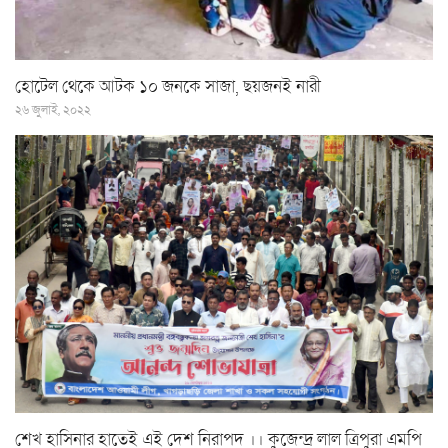
হোটেল থেকে আটক ১০ জনকে সাজা, ছয়জনই নারী
২৬ জুলাই, ২০২২
শেখ হাসিনার হাতেই এই দেশ নিরাপদ ।। কুজেন্দ্র লাল ত্রিপুরা এমপি