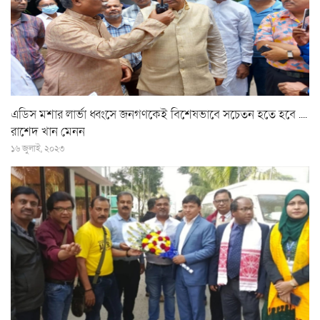
এডিস মশার লার্ভা ধ্বংসে জনগণকেই বিশেষভাবে সচেতন হতে হবে ....
রাশেদ খান মেনন
১৬ জুলাই, ২০২৩