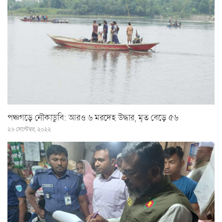
পঞ্চগড়ে নৌকাডুবি: আরও ৬ মরদেহ উদ্ধার, মৃত বেড়ে ৫৬
২৬ সেপ্টেম্বর, ২০২২