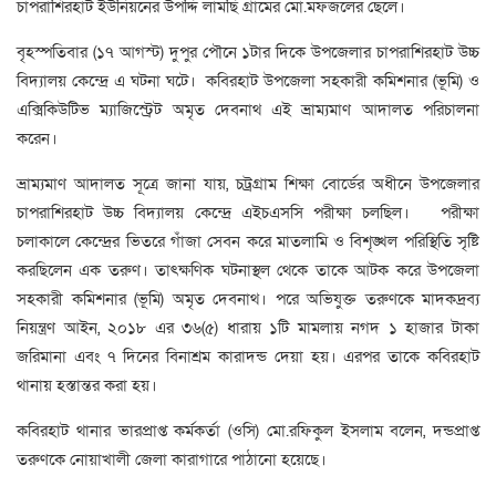
চাপরাশিরহাট ইউনিয়নের উপদ্দি লামছি গ্রামের মো.মফজলের ছেলে।
বৃহস্পতিবার (১৭ আগস্ট) দুপুর পৌনে ১টার দিকে উপজেলার চাপরাশিরহাট উচ্চ
বিদ্যালয় কেন্দ্রে এ ঘটনা ঘটে। কবিরহাট উপজেলা সহকারী কমিশনার (ভূমি) ও
এক্সিকিউটিভ ম্যাজিস্ট্রেট অমৃত দেবনাথ এই ভ্রাম্যমাণ আদালত পরিচালনা
করেন।
ভ্রাম্যমাণ আদালত সূত্রে জানা যায়, চট্রগ্রাম শিক্ষা বোর্ডের অধীনে উপজেলার
চাপরাশিরহাট উচ্চ বিদ্যালয় কেন্দ্রে এইচএসসি পরীক্ষা চলছিল। পরীক্ষা
চলাকালে কেন্দ্রের ভিতরে গাঁজা সেবন করে মাতলামি ও বিশৃঙ্খল পরিস্থিতি সৃষ্টি
করছিলেন এক তরুণ। তাৎক্ষণিক ঘটনাস্থল থেকে তাকে আটক করে উপজেলা
সহকারী কমিশনার (ভূমি) অমৃত দেবনাথ। পরে অভিযুক্ত তরুণকে মাদকদ্রব্য
নিয়ন্ত্রণ আইন, ২০১৮ এর ৩৬(৫) ধারায় ১টি মামলায় নগদ ১ হাজার টাকা
জরিমানা এবং ৭ দিনের বিনাশ্রম কারাদন্ড দেয়া হয়। এরপর তাকে কবিরহাট
থানায় হস্তান্তর করা হয়।
কবিরহাট থানার ভারপ্রাপ্ত কর্মকর্তা (ওসি) মো.রফিকুল ইসলাম বলেন, দন্ডপ্রাপ্ত
তরুণকে নোয়াখালী জেলা কারাগারে পাঠানো হয়েছে।