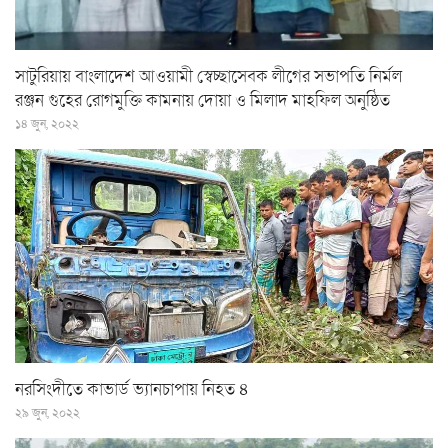
সাটুরিয়ায় বাংলাদেশ আওয়ামী স্বেচ্ছাসেবক লীগের সভাপতি নির্মল
রঞ্জন গুহের রোগমুক্তি কামনায় দোয়া ও মিলাদ মাহফিল অনুষ্ঠিত
১৪ জুন, ২০২২
নরসিংদীতে কাভার্ড ভ্যানচাপায় নিহত ৪
২৯ জুন, ২০২২