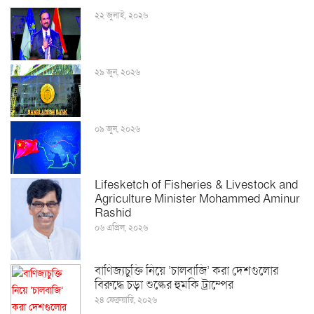
২২ জুলাই, ২০২৬
২৯ জুন, ২০২৬
০৯ জুন, ২০২৬
Lifesketch of Fisheries & Livestock and
Agriculture Minister Mohammed Aminur
Rashid
০৬ এপ্রিল, ২০২৬
বাণিজ্যচুক্তি নিয়ে ‘চালবাজি’ করা দেশগুলোর
বিরুদ্ধে চড়া শুল্কের হুমকি ট্রাম্পের
২৪ ফেব্রুয়ারি, ২০২৬