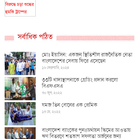
সর্বাধিক পঠিত
মোঃ ইয়াসিন: একজন স্থিতিশীল রাজনৈতিক নেতা
বাংলাদেশের সেবায় ফিরে এসেছেন
১৬ ফেব্রুয়ারি, ২০২৪
৩৩টি খাদ্যস্থাপনাকে গ্রেডিং প্রদান করলো
বিএফএসএ
৩০ জুন, ২০২২
যমজ তিন বোনের এক প্রেমিক
১৩ মে, ২০২২
বাংলাদেশ ব্যাংকের পুনঃঅর্থায়ন স্কিমের আওতায়
ঋণ বিতরণে শতভাগ সফলতা অর্জনের জন্য