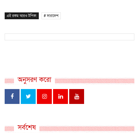
এই রকম আরও টপিক:
# সারাদেশ
অনুসরণ করো
সর্বশেষ