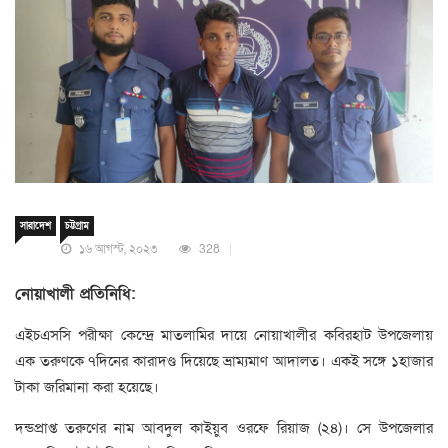
সারাদেশ
চট্টগ্রাম
১৬ আগস্ট, ২০২৩
328
নোয়াখালী প্রতিনিধি:
এইচএসসি পরীক্ষা কেন্দ্রে মাতলামির দায়ে নোয়াখালীর কবিরহাট উপজেলায়
এক তরুণকে ৭দিনের কারাদণ্ড দিয়েছে ভ্রাম্যমাণ আদালত। একই সঙ্গে ১হাজার
টাকা জরিমানা করা হয়েছে।
দন্ডপ্রাপ্ত তরুণের নাম আবদুল কাইয়ুব ওরফে রিয়াজ (২৪)। সে উপজেলার