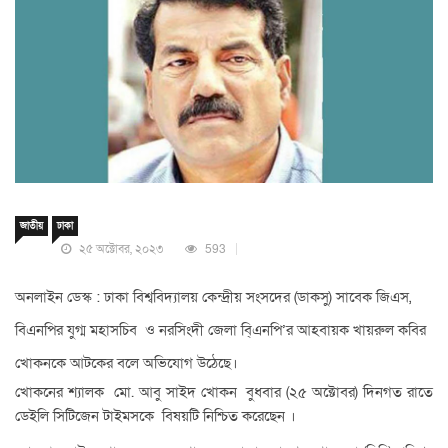
জাতীয়
ঢাকা
২৫ অক্টোবর, ২০২৩
593
অনলাইন ডেস্ক : ঢাকা বিশ্ববিদ্যালয় কেন্দ্রীয় সংসদের (ডাকসু) সাবেক জিএস,
বিএনপির যুগ্ম মহাসচিব ও নরসিংদী জেলা বি্এনপি’র আহবায়ক খায়রুল কবির
খোকনকে আটকের বলে অভিযোগ উঠেছে।
খোকনের শ্যালক মো. আবু সাইদ খোকন বুধবার (২৫ অক্টোবর) দিনগত রাতে
ডেইলি সিটিজেন টাইমসকে বিষয়টি নিশ্চিত করেছেন ।