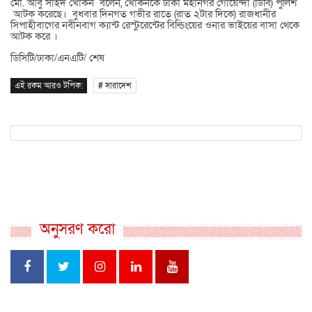
মো. আবু সাইদ খোকন
বলেন, খোকনকে ঢাকা মহানগর গোয়েন্দা (ডিবি) পুলিশ
আটক করেছে। বুধবার দিনগত গভীর রাতে (রাত ২টার দিকে) রাজধানীর
সিপাহীবাগের নবীনবাগ ক্যান্ট রেস্টুরেন্টের বিল্ডিংয়ের ওনার ভাইয়ের বাসা থেকে
আটক করে ।
ডিসিটি/ঢাকা/এনএটি/ শেষ
এই রকম আরও টপিক:
# সারাদেশ
অনুসরণ করো