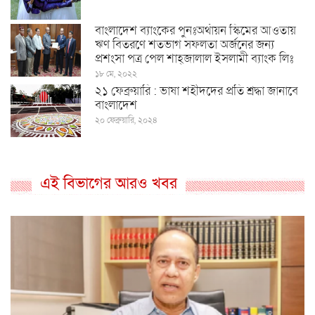
বাংলাদেশ ব্যাংকের পুনঃঅর্থায়ন স্কিমের আওতায়
ঋণ বিতরণে শতভাগ সফলতা অর্জনের জন্য
প্রশংসা পত্র পেল শাহ্জালাল ইসলামী ব্যাংক লিঃ
১৮ মে, ২০২২
২১ ফেব্রুয়ারি : ভাষা শহীদদের প্রতি শ্রদ্ধা জানাবে
বাংলাদেশ
২০ ফেব্রুয়ারি, ২০২৪
এই বিভাগের আরও খবর