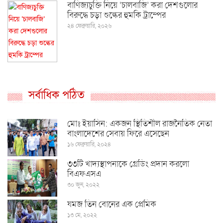
বাণিজ্যচুক্তি নিয়ে ‘চালবাজি’ করা দেশগুলোর
বিরুদ্ধে চড়া শুল্কের হুমকি ট্রাম্পের
২৪ ফেব্রুয়ারি, ২০২৬
সর্বাধিক পঠিত
মোঃ ইয়াসিন: একজন স্থিতিশীল রাজনৈতিক নেতা
বাংলাদেশের সেবায় ফিরে এসেছেন
১৬ ফেব্রুয়ারি, ২০২৪
৩৩টি খাদ্যস্থাপনাকে গ্রেডিং প্রদান করলো
বিএফএসএ
৩০ জুন, ২০২২
যমজ তিন বোনের এক প্রেমিক
১৩ মে, ২০২২